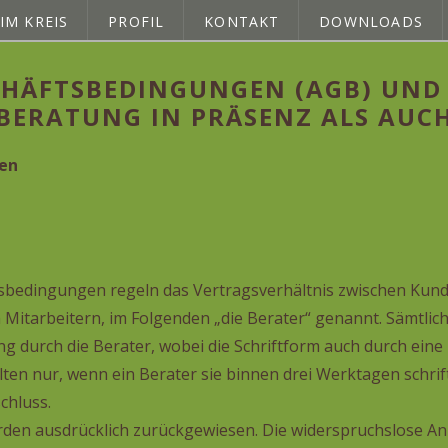
IM KREIS
PROFIL
KONTAKT
DOWNLOADS
CHÄFTSBEDINGUNGEN (AGB) UND
 BERATUNG IN PRÄSENZ ALS AUC
nen
sbedingungen regeln das Vertragsverhältnis zwischen Kund
 Mitarbeitern, im Folgenden „die Berater“ genannt. Sämtli
ung durch die Berater, wobei die Schriftform auch durch ein
en nur, wenn ein Berater sie binnen drei Werktagen schriftli
chluss.
den ausdrücklich zurückgewiesen. Die widerspruchslose A