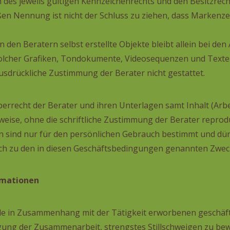
es jeweils gültigen Kennzeichenrechts und den Besitzrech
ßen Nennung ist nicht der Schluss zu ziehen, dass Markenzei
n den Beratern selbst erstellte Objekte bleibt allein bei den
olcher Grafiken, Tondokumente, Videosequenzen und Texte 
usdrückliche Zustimmung der Berater nicht gestattet.
recht der Berater und ihren Unterlagen samt Inhalt (Arbeits
eise, ohne die schriftliche Zustimmung der Berater reproduzi
en sind nur für den persönlichen Gebrauch bestimmt und dür
ich zu den in diesen Geschäftsbedingungen genannten Zwec
ormationen
alle in Zusammenhang mit der Tätigkeit erworbenen geschäft
ung der Zusammenarbeit, strengstes Stillschweigen zu bew