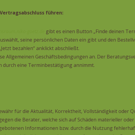
 Vertragsabschluss führen:
ensraum.niko-goetz.de
gibt es einen Button „Finde deinen Ter
auswählt, seine persönlichen Daten ein gibt und den Bestell
Jetzt bezahlen“ anklickt abschließt.
ese Allgemeinen Geschäftsbedingungen an. Der Beratungsv
ch durch eine Terminbestätigung annimmt.
ähr für die Aktualität, Korrektheit, Vollständigkeit oder Qu
en die Berater, welche sich auf Schäden materieller oder id
ebotenen Informationen bzw. durch die Nutzung fehlerhaf